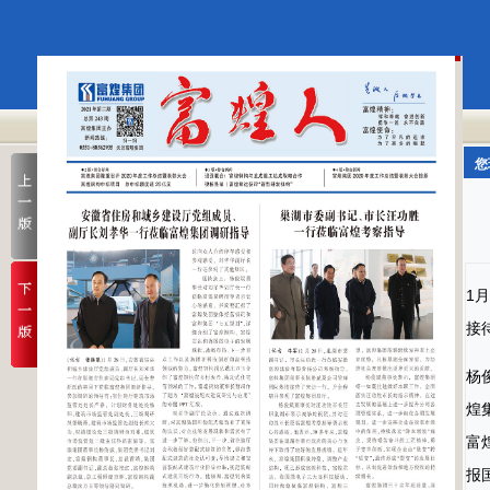
您
1
接
杨
煌
富
报