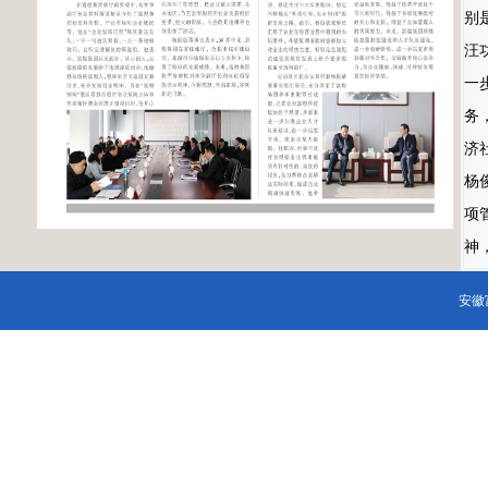
别
汪
一
务
济
杨
项
神
富
安徽
的
竞