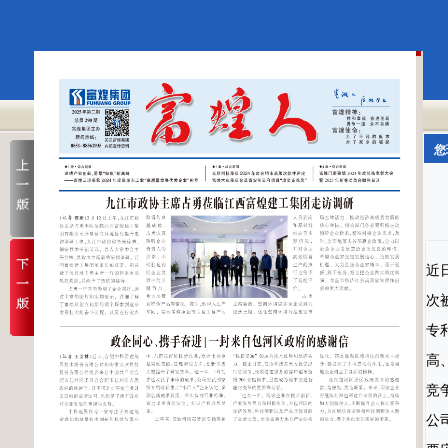
您
近
次
专
高
竞
公