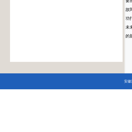
要
故
功
未
的
安徽