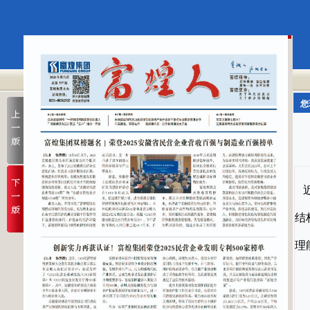
您
近
结
理