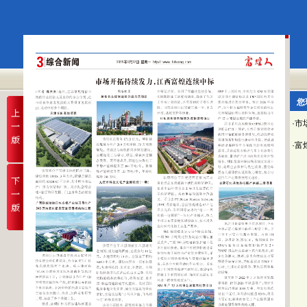
您
·
·富