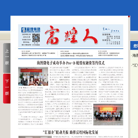
您
·海
·“