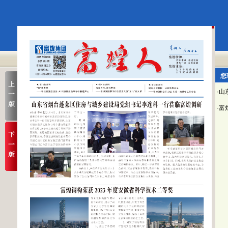
您
·
·富