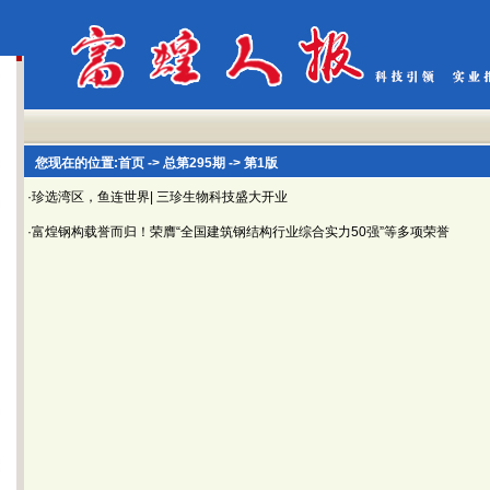
您现在的位置:
首页
->
总第295期
-> 第1版
·珍选湾区，鱼连世界| 三珍生物科技盛大开业
·富煌钢构载誉而归！荣膺“全国建筑钢结构行业综合实力50强”等多项荣誉