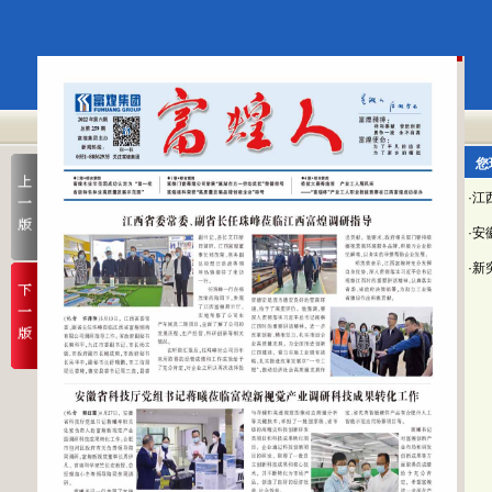
您
·
·
·新