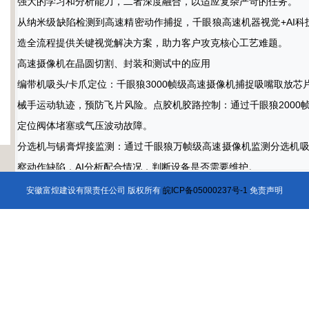
强大的学习和分析能力，二者深度融合，以适应复杂严苛的任务。
从纳米级缺陷检测到高速精密动作捕捉，千眼狼高速机器视觉+AI科
造全流程提供关键视觉解决方案，助力客户攻克核心工艺难题。
高速摄像机在晶圆切割、封装和测试中的应用
编带机吸头/卡爪定位：千眼狼3000帧级高速摄像机捕捉吸嘴取放芯
械手运动轨迹，预防飞片风险。点胶机胶路控制：通过千眼狼200
定位阀体堵塞或气压波动故障。
分选机与锡膏焊接监测：通过千眼狼万帧级高速摄像机监测分选机
察动作缺陷，AI分析配合情况，判断设备是否需要维护。
sCMOS科学相机在半导体晶圆/芯片缺陷检测中的应用
安徽富煌建设有限责任公司 版权所有
皖ICP备05000237号-1
免责声明
裸晶圆表面检测：利用千眼狼Gloria sCMOS科学相机UV波段检测
痕。
图案晶圆检测：利用千眼狼Gloria sCMOS科学相机的弱光探测
陷，实现对传统电子显微镜检测方案的有效替代。
光掩模对准与晶圆键合：利用科学相机低噪声特性（暗电流0.2e-/