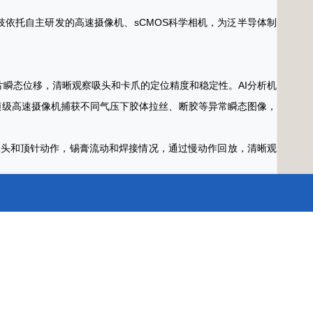
技依托自主研发的高速摄像机、sCMOS科学相机，为泛半导体制
片瞬态位移，清晰观察吸头和卡爪的定位精度和稳定性。AI分析机
0帧级高速摄像机捕获不同气压下胶体拉丝、断胶等异常瞬态图像，
吸头和顶针动作，锡膏流动和焊接情况，通过慢动作回放，清晰观
能力、95%量子效率与16bit动态范围，识别晶圆抛光后的纳米级划
能力，融合光学系统与AI算法，区分光刻后的线宽偏差、套刻误差等缺
p/s）保障弱光环境下对准标记识别，键合界面间隙检测精度可达亚